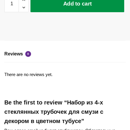
Add to cart
из
4-
х
стеклянных
трубочек
для
смузи
Reviews
с
0
декором
в
There are no reviews yet.
цветном
тубусе
quantity
Be the first to review “Набор из 4-х
стеклянных трубочек для смузи с
декором в цветном тубусе”