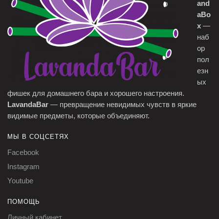
and
aBo
x
—
наб
ор
пол
езн
ых
фишек для домашнего бара и хорошего настроения.
LavandaBar
— превращение невидимых чувств в яркие
видимые предметы, которые объединяют.
МЫ В СОЦСЕТЯХ
Facebook
Instagram
Youtube
ПОМОЩЬ
Личный кабинет