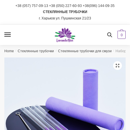
Skip
Skip
+38 (057) 757-09-13
+38 (050) 227-60-93
+38(096) 144-09-35
to
to
СТЕКЛЯННЫЕ ТРУБОЧКИ
navigation
content
г. Харьков ул. Пушкинская 21/23
0
Home
/
Стеклянные трубочки
/
Стеклянные трубочки для смузи
/
Набор из
🔍