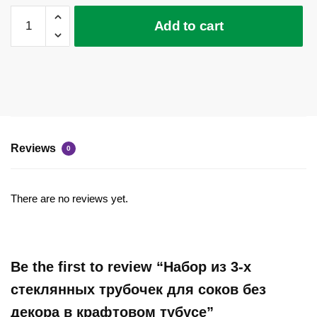
Набор
Add to cart
из
3-
х
стеклянных
трубочек
для
соков
Reviews
без
0
декора
в
There are no reviews yet.
крафтовом
тубусе
quantity
Be the first to review “Набор из 3-х
стеклянных трубочек для соков без
декора в крафтовом тубусе”