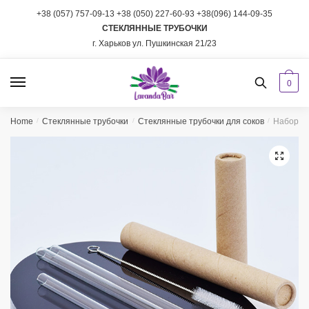
Skip
Skip
+38 (057) 757-09-13
+38 (050) 227-60-93
+38(096) 144-09-35
to
to
СТЕКЛЯННЫЕ ТРУБОЧКИ
navigation
content
г. Харьков ул. Пушкинская 21/23
0
Home
/
Стеклянные трубочки
/
Стеклянные трубочки для соков
/
Набор из
🔍