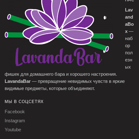
Lav
and
aBo
x
—
наб
ор
пол
езн
ых
фишек для домашнего бара и хорошего настроения.
LavandaBar
— превращение невидимых чувств в яркие
видимые предметы, которые объединяют.
МЫ В СОЦСЕТЯХ
Facebook
Instagram
Youtube